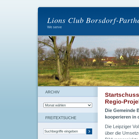
Lions Club Borsdorf-Parth
We serve
ARCHIV
Startschuss
Regio-Proje
Die Gemeinde B
kooperieren in 
FREITEXTSUCHE
Die Leipziger Vo
über die Umsetz