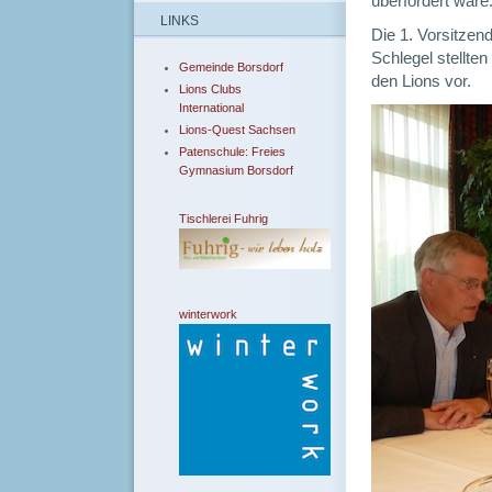
überfordert wäre
LINKS
Die 1. Vorsitzen
Schlegel stellten
Gemeinde Borsdorf
den Lions vor.
Lions Clubs
International
Lions-Quest Sachsen
Patenschule: Freies
Gymnasium Borsdorf
Tischlerei Fuhrig
winterwork