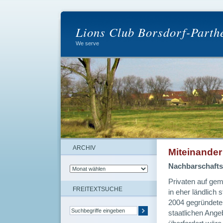
Lions Club Borsdorf-Parth
We serve
ARCHIV
Miteinander
Nachbarschafts
Privaten auf gem
FREITEXTSUCHE
in eher ländlich
2004 gegründete 
staatlichen Angeb