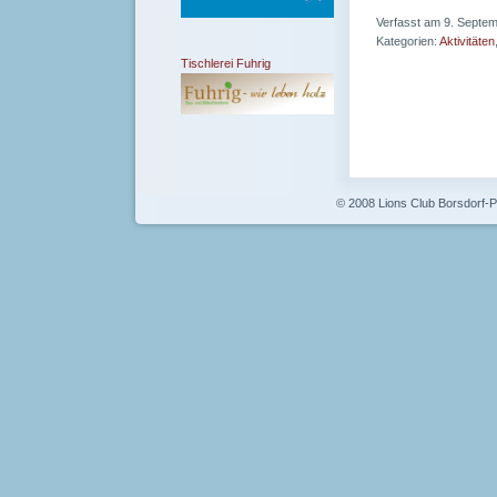
Verfasst am 9. Septe
Kategorien:
Aktivitäten
Tischlerei Fuhrig
© 2008 Lions Club Borsdorf-