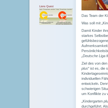
Lions Quest
Das Team der Ki
Was soll mit „Ki
Damit Kinder ihr
starkes Selbstbe
gefühlsbezogene 
Aufmerksamkeit. 
Persönlichkeitsb
„Deutsche Liga f
Ziel des von den
plus
“ ist es, die
Kindertageseinric
individuellen Fä
entwickeln. Denn
schwierigen Situ
um Konflikte zu 
„Kindergarten
pl
durchgeführt. Al