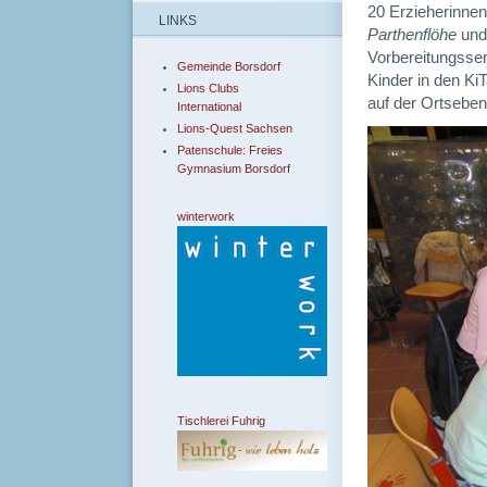
20 Erzieherinne
LINKS
Parthenflöhe
un
Vorbereitungsse
Gemeinde Borsdorf
Kinder in den Ki
Lions Clubs
auf der Ortseben
International
Lions-Quest Sachsen
Patenschule: Freies
Gymnasium Borsdorf
winterwork
Tischlerei Fuhrig