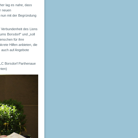
aher lag es nahe, dass
er neuen
te nun mit der Begründung
r Verbundenheit des Lions
ms Borsdorf“ und „soll
enschen für ihre
rete Hilfen anbieten, die
s auch auf Angebote
 LC Borsdorf Parthenaue
nten)