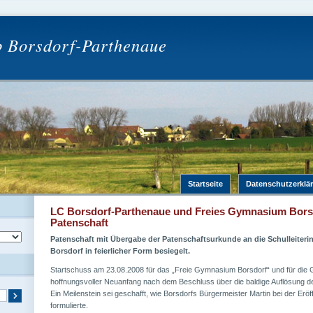
b Borsdorf-Parthenaue
Startseite
Datenschutzerklä
LC Borsdorf-Parthenaue und Freies Gymnasium Bors
Patenschaft
Patenschaft mit Übergabe der Patenschaftsurkunde an die Schulleiter
Borsdorf in feierlicher Form besiegelt.
Startschuss am 23.08.2008 für das „Freie Gymnasium Borsdorf“ und für die 
hoffnungsvoller Neuanfang nach dem Beschluss über die baldige Auflösung der
Ein Meilenstein sei geschafft, wie Borsdorfs Bürgermeister Martin bei der Eröf
formulierte.