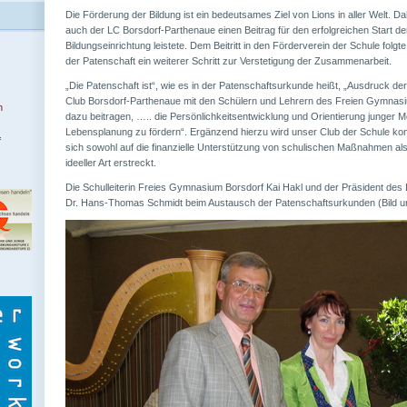
Die Förderung der Bildung ist ein bedeutsames Ziel von Lions in aller Welt. D
auch der LC Borsdorf-Parthenaue einen Beitrag für den erfolgreichen Start d
Bildungseinrichtung leistete. Dem Beitritt in den Förderverein der Schule folg
der Patenschaft ein weiterer Schritt zur Verstetigung der Zusammenarbeit.
„Die Patenschaft ist“, wie es in der Patenschaftsurkunde heißt, „Ausdruck de
Club Borsdorf-Parthenaue mit den Schülern und Lehrern des Freien Gymnasiu
n
dazu beitragen, ….. die Persönlichkeitsentwicklung und Orientierung junger M
Lebensplanung zu fördern“. Ergänzend hierzu wird unser Club der Schule konk
f
sich sowohl auf die finanzielle Unterstützung von schulischen Maßnahmen al
ideeller Art erstreckt.
Die Schulleiterin Freies Gymnasium Borsdorf Kai Hakl und der Präsident des
Dr. Hans-Thomas Schmidt beim Austausch der Patenschaftsurkunden (Bild u