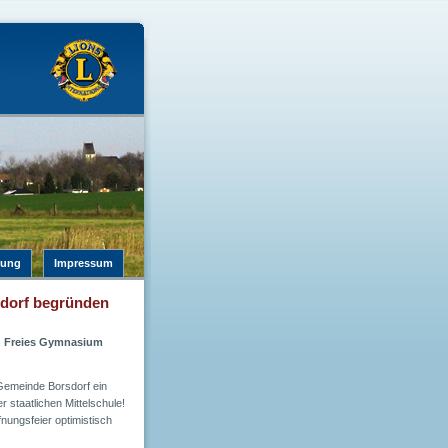
rung
Impressum
dorf begründen
in Freies Gymnasium
Gemeinde Borsdorf ein
 staatlichen Mittelschule!
fnungsfeier optimistisch