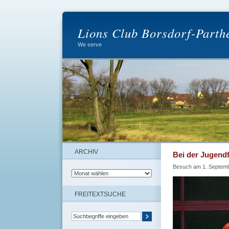
Lions Club Borsdorf-Parth
We serve
ARCHIV
Bei der Jugend
Besuch am 1. Septemb
FREITEXTSUCHE