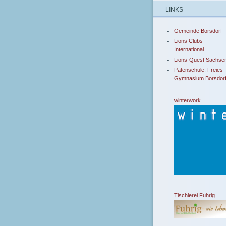
LINKS
Gemeinde Borsdorf
Lions Clubs
International
Lions-Quest Sachse
Patenschule: Freies
Gymnasium Borsdor
winterwork
Tischlerei Fuhrig