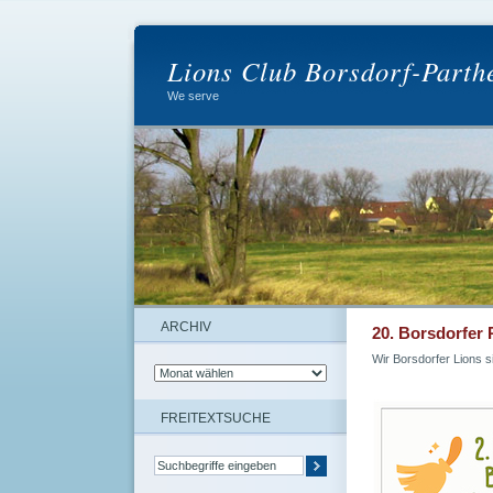
Lions Club Borsdorf-Parth
We serve
ARCHIV
20. Borsdorfer 
Wir Borsdorfer Lions s
FREITEXTSUCHE