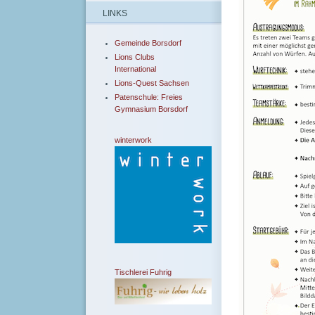
LINKS
Gemeinde Borsdorf
Lions Clubs
International
Lions-Quest Sachsen
Patenschule: Freies
Gymnasium Borsdorf
winterwork
Tischlerei Fuhrig