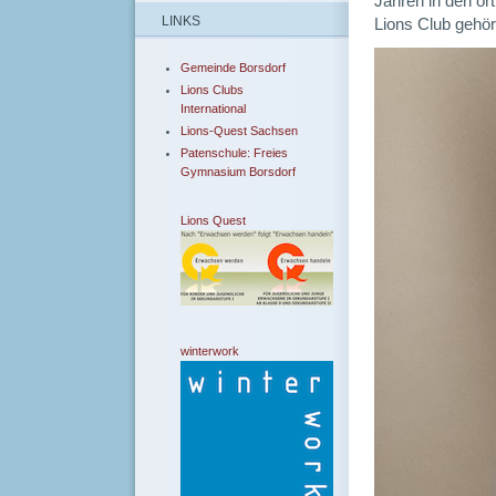
Jahren in den ör
LINKS
Lions Club gehört
Gemeinde Borsdorf
Lions Clubs
International
Lions-Quest Sachsen
Patenschule: Freies
Gymnasium Borsdorf
Lions Quest
winterwork