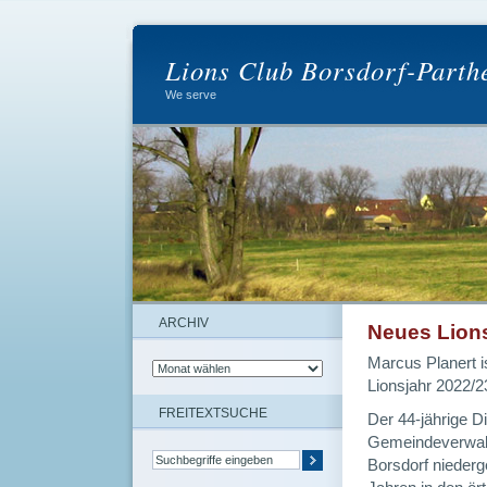
Lions Club Borsdorf-Parth
We serve
ARCHIV
Neues Lions
Marcus Planert i
Lionsjahr 2022/2
FREITEXTSUCHE
Der 44-jährige Di
Gemeindeverwaltu
Borsdorf niederge