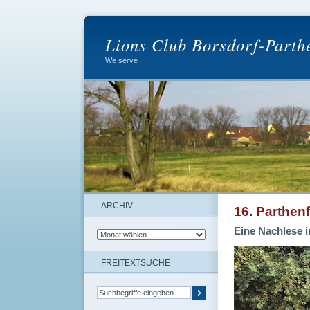
Lions Club Borsdorf-Parth
We serve
ARCHIV
16. Parthenf
Eine Nachlese i
FREITEXTSUCHE