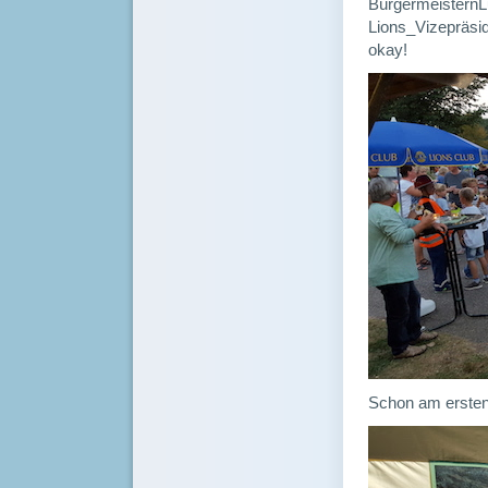
BürgermeisternL
Lions_Vizepräsid
okay!
Schon am ersten