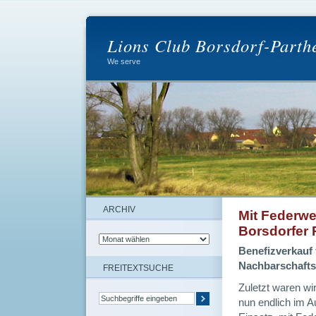
Lions Club Borsdorf-Parth
We serve
ARCHIV
Mit Federw
Borsdorfer 
Benefizverkauf
Nachbarschafts
FREITEXTSUCHE
Zuletzt waren wi
nun endlich im A