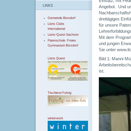
Einsatz, mit F
LINKS
Angebot. Und unt
Nachbarschaftshi
Gemeinde Borsdorf
dreitägiges Einf
Lions Clubs
für unsere Pate
International
Lehrerforbildun
Lions-Quest Sachsen
Mit dem Program
Patenschule: Freies
und jungen Erwa
Gymnasium Borsdorf
Sie unter www.l
Lions Quest
Bild 1: Manni Mü
Arbeitsbereitsch
ist.
Tischlerei Fuhrig
winterwork