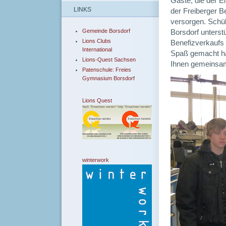
Gäste, die der E
LINKS
der Freiberger 
versorgen. Schü
Gemeinde Borsdorf
Borsdorf unterstü
Lions Clubs
Benefizverkaufs 
International
Spaß gemacht hat
Lions-Quest Sachsen
Ihnen gemeinsam 
Patenschule: Freies
Gymnasium Borsdorf
Lions Quest
winterwork