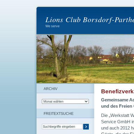
Lions Club Borsdorf-Parth
We serve
ARCHIV
Benefizverk
Gemeinsame Acti
und des Freien
FREITEXTSUCHE
Die „Werkstatt W
Service GmbH in
und auch 2012 ha