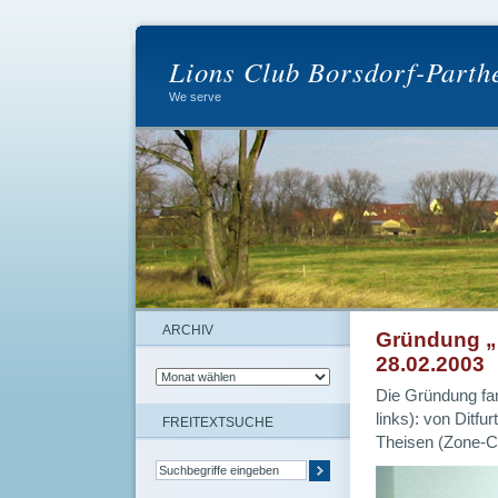
Lions Club Borsdorf-Parth
We serve
ARCHIV
Gründung „
28.02.2003
Die Gründung fan
links): von Ditfur
FREITEXTSUCHE
Theisen (Zone-Ch